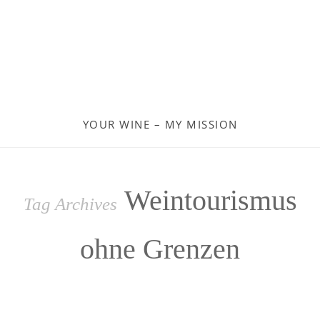
Georgien
Frankreich
Moldau
YOUR WINE – MY MISSION
Deutschland
Spanien
Weintourismus
Tag Archives
Türkei
ohne Grenzen
Österreich
Slovenia