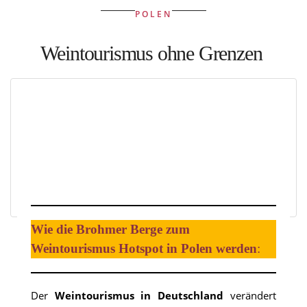
POLEN
Kroatien
Weintourismus ohne Grenzen
Rumänien
Polen
Weinpilot
Berliner Weinpilot
Internationaler Weinpilot
Wie die Brohmer Berge zum
Regionaler Weinpilot
Weintourismus Hotspot in Polen werden
:
Local Dealer
Der
Weintourismus in Deutschland
verändert
Kalender