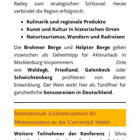
Rattey zum strategischen Schlüssel. Heute
verbindet die Region erfolgreich:
Kulinarik und regionale Produkte
Kunst und Kultur in historischen Orten
Naturtourismus, Wandern und Radreisen
Die
Brohmer Berge
und
Helpter Berge
gelten
inzwischen als Geheimtipp für Aktivurlaub in
Mecklenburg-Vorpommern. Orte
wie
Woldegk
,
Friedland
,
Galenbeck
oder
Schwichtenberg
profitieren von dieser
Entwicklung. Der Wein wirkt hier als Türöffner für
ganzheitliche
Genussreisen in Deutschland
.
Internationale Aufmerksamkeit für
Weintourismus an der Universität Stettin
Weitere Teilnehmer
der Konferenz
| Silvia