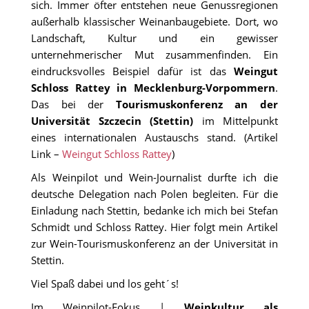
sich. Immer öfter entstehen neue Genussregionen
außerhalb klassischer Weinanbaugebiete. Dort, wo
Event Übersicht
Landschaft, Kultur und ein gewisser
unternehmerischer Mut zusammenfinden. Ein
eindrucksvolles Beispiel dafür ist das
Weingut
Event eintragen
Schloss Rattey in Mecklenburg-Vorpommern
.
Das bei der
Tourismuskonferenz an der
Universität Szczecin (Stettin)
im Mittelpunkt
eines internationalen Austauschs stand. (Artikel
Link –
Weingut Schloss Rattey
)
Als Weinpilot und Wein-Journalist durfte ich die
deutsche Delegation nach Polen begleiten. Für die
Einladung nach Stettin, bedanke ich mich bei Stefan
Schmidt und Schloss Rattey. Hier folgt mein Artikel
zur Wein-Tourismuskonferenz an der Universität in
Stettin.
Viel Spaß dabei und los geht´s!
Im Weinpilot-Fokus |
Weinkultur als