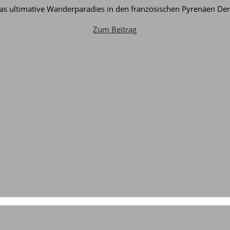
as ultimative Wanderparadies in den französischen Pyrenäen De
Zum Beitrag