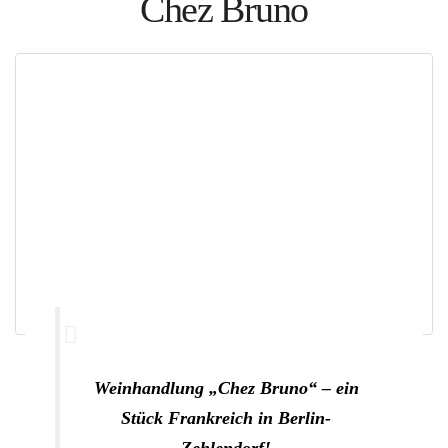
Chez Bruno
Polen
Weinpilot
Berliner Weinpilot
Internationaler Weinpilot
Regionaler Weinpilot
Local Dealer
Kalender
Weinhandlung „Chez Bruno“ – ein
Event Übersicht
Stück Frankreich in Berlin-
Event eintragen