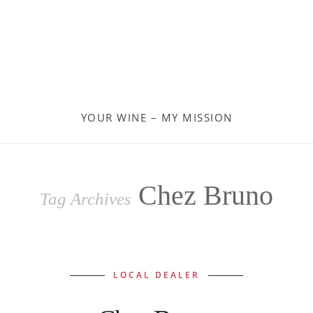
Moldau
Deutschland
Spanien
YOUR WINE – MY MISSION
Türkei
Österreich
Chez Bruno
Tag Archives
Slovenia
Kroatien
LOCAL DEALER
Rumänien