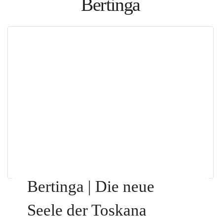
Bertinga
Polen
Weinpilot
Berliner Weinpilot
Internationaler Weinpilot
Regionaler Weinpilot
Local Dealer
Kalender
Bertinga | Die neue
Event Übersicht
Seele der Toskana
Event eintragen