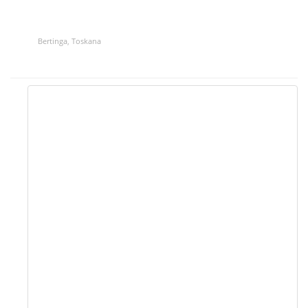
Bertinga
,
Toskana