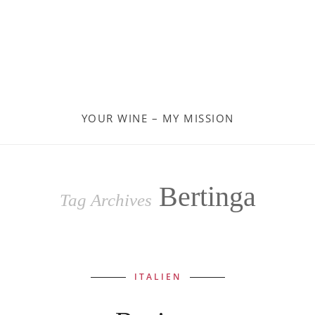
Moldau
Deutschland
Spanien
YOUR WINE – MY MISSION
Türkei
Österreich
Bertinga
Tag Archives
Slovenia
Kroatien
ITALIEN
Rumänien