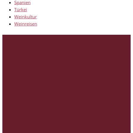
Spanien
Türkei
Weinkultur
Weinreisen