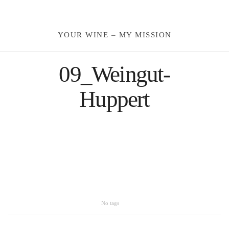
Moldau
YOUR WINE – MY MISSION
Deutschland
09_Weingut-
Spanien
Huppert
Türkei
Österreich
Slovenia
Kroatien
No tags
Rumänien