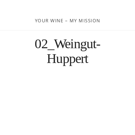
Moldau
YOUR WINE – MY MISSION
Deutschland
02_Weingut-
Spanien
Huppert
Türkei
Österreich
Slovenia
Kroatien
Rumänien