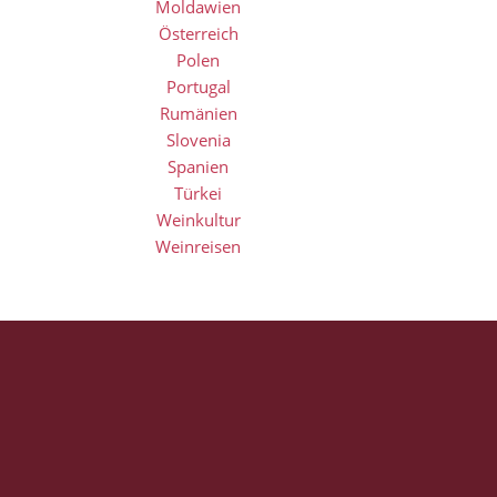
Moldawien
Österreich
Polen
Portugal
Rumänien
Slovenia
Spanien
Türkei
Weinkultur
Weinreisen