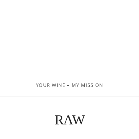
Georgien
Frankreich
Moldau
Deutschland
Spanien
YOUR WINE – MY MISSION
Türkei
Österreich
RAW
Slovenia