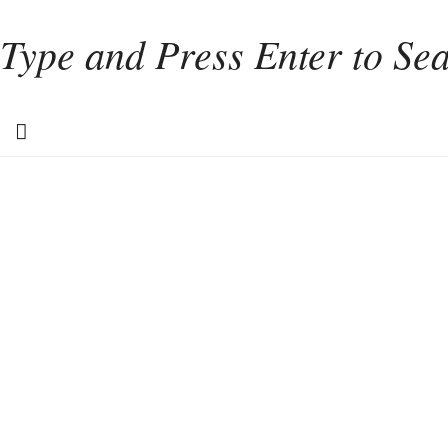
Home
Weinkultur
Interviews
Weintourismus
Italien
Portugal