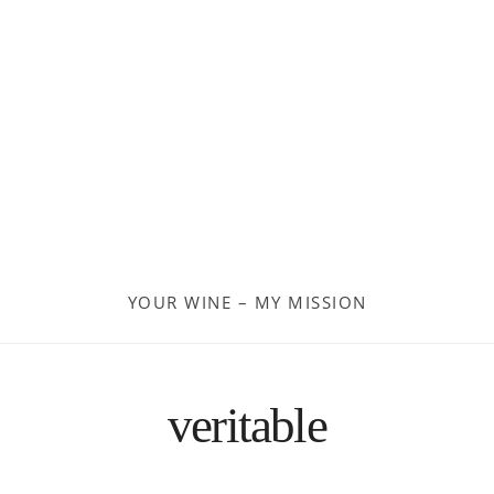
Georgien
Frankreich
Moldau
Deutschland
Spanien
YOUR WINE – MY MISSION
Türkei
Österreich
veritable
Slovenia