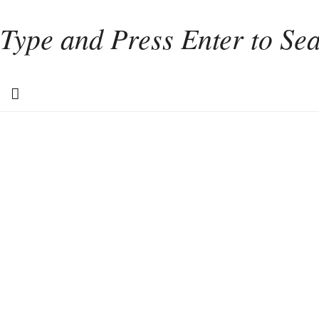
Home
Weinkultur
Interviews
Weintourismus
Italien
Portugal