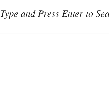
Home
Weinkultur
Interviews
Weintourismus
Italien
Portugal