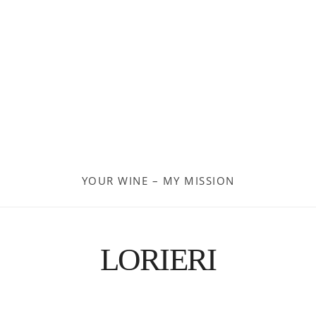
Georgien
Frankreich
Moldau
Deutschland
Spanien
YOUR WINE – MY MISSION
Türkei
Österreich
LORIERI
Slovenia