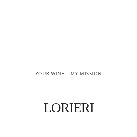
Frankreich
Moldau
Deutschland
Spanien
YOUR WINE – MY MISSION
Türkei
Österreich
LORIERI
Slovenia
Kroatien