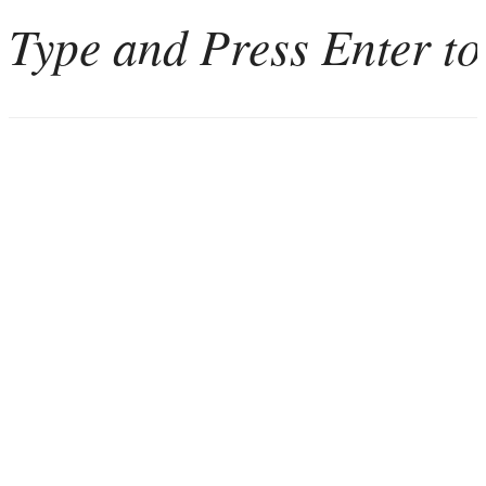
Home
Weinkultur
Interviews
Weintourismus
Italien
Portugal
Georgien