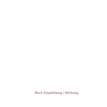
Event Übersicht
Event eintragen
Buch Empfehlung | Werbung