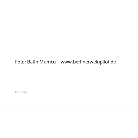
Rumänien
Polen
Weinpilot
Berliner Weinpilot
Foto: Batin Mumcu – www.berlinerweinpilot.de
Internationaler Weinpilot
Regionaler Weinpilot
No tags
Local Dealer
Kalender