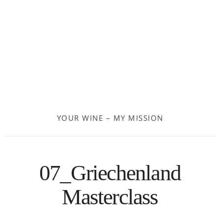
Frankreich
Moldau
Deutschland
Spanien
YOUR WINE – MY MISSION
Türkei
Österreich
07_Griechenland
Slovenia
Masterclass
Kroatien