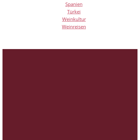
Spanien
Türkei
Weinkultur
Weinreisen