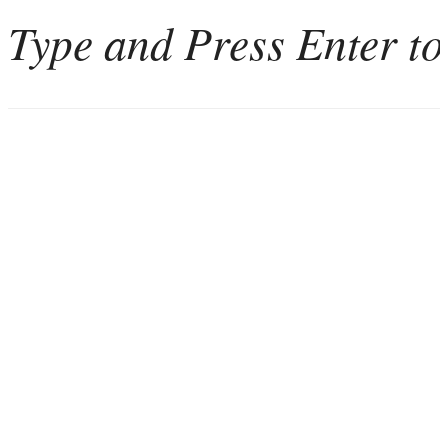
Home
Weinkultur
Interviews
Weintourismus
Italien
Portugal
Georgien