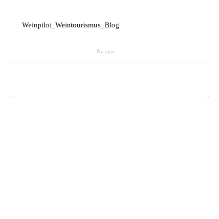
Polen
Weinpilot_Weintourismus_Blog
Weinpilot
No tags
Berliner Weinpilot
Internationaler Weinpilot
Regionaler Weinpilot
Local Dealer
Kalender
Event Übersicht
Event eintragen