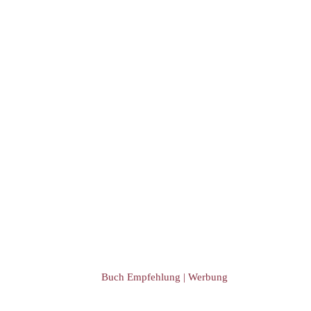
Event Übersicht
Event eintragen
Buch Empfehlung | Werbung