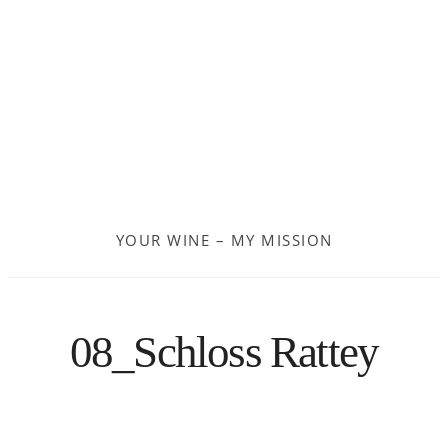
Frankreich
Moldau
Deutschland
Spanien
YOUR WINE – MY MISSION
Türkei
Österreich
08_Schloss Rattey
Slovenia
Kroatien