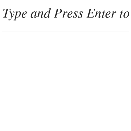
Home
Weinkultur
Interviews
Weintourismus
Italien
Portugal
Georgien