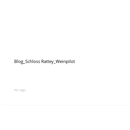
Rumänien
Polen
Weinpilot
Berliner Weinpilot
Blog_Schloss Rattey_Weinpilot
Internationaler Weinpilot
Regionaler Weinpilot
No tags
Local Dealer
Kalender