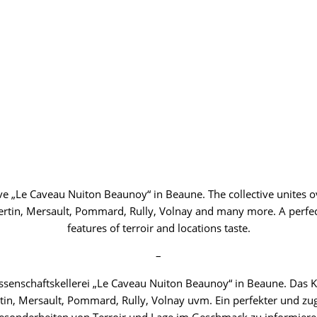
ve „Le Caveau Nuiton Beaunoy“ in Beaune. The collective unites 
tin, Mersault, Pommard, Rully, Volnay and many more. A perfect a
features of terroir and locations taste.
–
ossenschaftskellerei „Le Caveau Nuiton Beaunoy“ in Beaune. Das K
n, Mersault, Pommard, Rully, Volnay uvm. Ein perfekter und zugl
esonderheiten von Terroir und Lage im Geschmack zu informiere