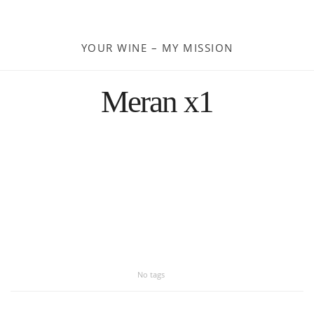
Moldau
YOUR WINE – MY MISSION
Deutschland
Meran x1
Spanien
Türkei
Österreich
Slovenia
Kroatien
No tags
Rumänien