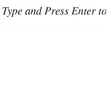
Home
Weinkultur
Interviews
Weintourismus
Italien
Portugal
Georgien