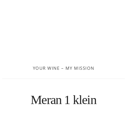
Frankreich
Moldau
Deutschland
Spanien
YOUR WINE – MY MISSION
Türkei
Österreich
Meran 1 klein
Slovenia
Kroatien