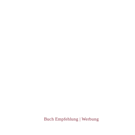
Event Übersicht
Event eintragen
Buch Empfehlung | Werbung