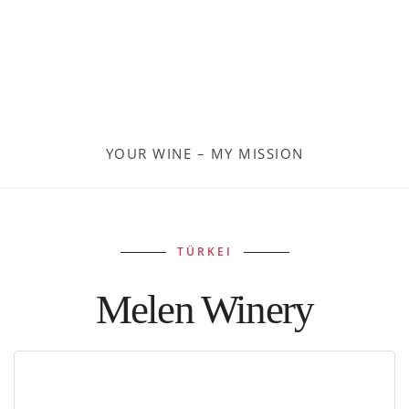
Moldau
Deutschland
Spanien
YOUR WINE – MY MISSION
Türkei
Österreich
TÜRKEI
Slovenia
Melen Winery
Kroatien
Rumänien