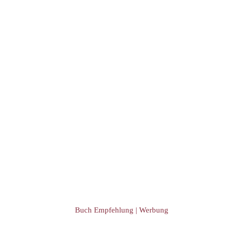
Event Übersicht
Event eintragen
Buch Empfehlung | Werbung