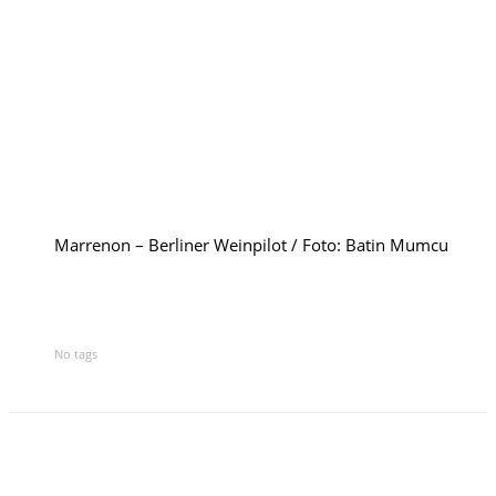
Rumänien
Polen
Weinpilot
Berliner Weinpilot
Marrenon – Berliner Weinpilot / Foto: Batin Mumcu
Internationaler Weinpilot
Regionaler Weinpilot
No tags
Local Dealer
Kalender