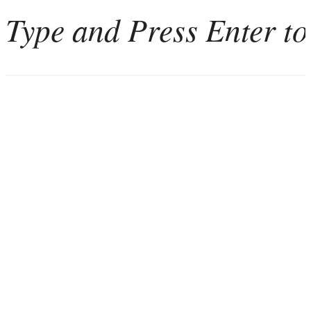
Home
Weinkultur
Interviews
Weintourismus
Italien
Portugal
Georgien