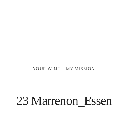
Frankreich
Moldau
Deutschland
Spanien
YOUR WINE – MY MISSION
Türkei
Österreich
23 Marrenon_Essen
Slovenia
Kroatien