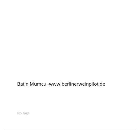
Kroatien
Rumänien
Polen
Weinpilot
Berliner Weinpilot
Batin Mumcu -www.berlinerweinpilot.de
Internationaler Weinpilot
Regionaler Weinpilot
No tags
Local Dealer
Kalender