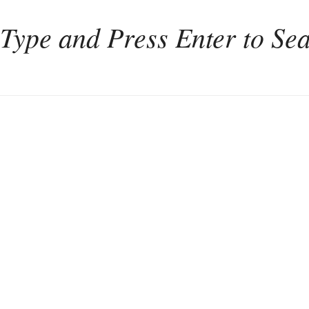
Home
Weinkultur
Interviews
Weintourismus
Italien
Portugal