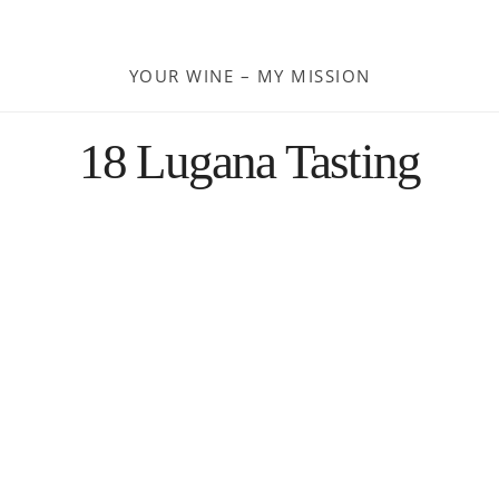
Moldau
YOUR WINE – MY MISSION
Deutschland
18 Lugana Tasting
Spanien
Türkei
Österreich
Slovenia
Kroatien
Rumänien