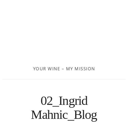
Frankreich
Moldau
Deutschland
Spanien
YOUR WINE – MY MISSION
Türkei
Österreich
02_Ingrid
Slovenia
Mahnic_Blog
Kroatien