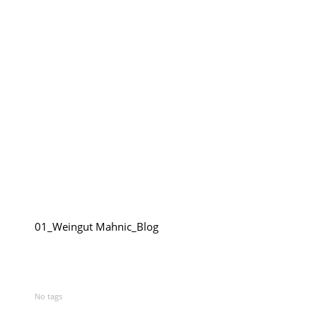
Rumänien
Polen
Weinpilot
Berliner Weinpilot
Internationaler Weinpilot
Regionaler Weinpilot
01_Weingut Mahnic_Blog
Local Dealer
Kalender
No tags