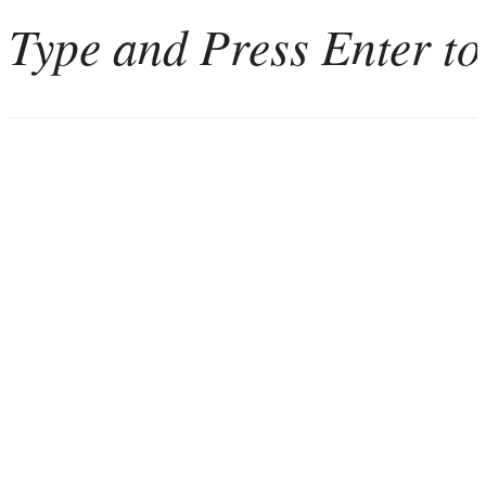
Home
Weinkultur
Interviews
Weintourismus
Italien
Portugal
Georgien