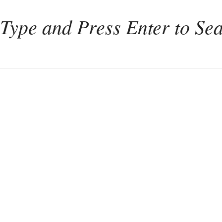
Home
Weinkultur
Interviews
Weintourismus
Italien
Portugal