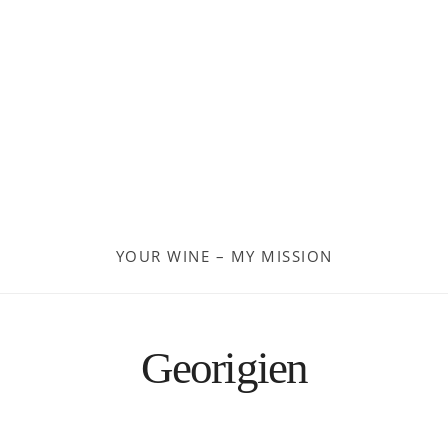
Georgien
Frankreich
Moldau
Deutschland
Spanien
YOUR WINE – MY MISSION
Türkei
Österreich
Georigien
Slovenia