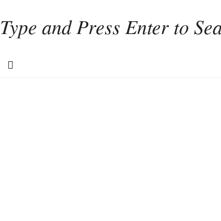
Home
Weinkultur
Interviews
Weintourismus
Italien
Portugal