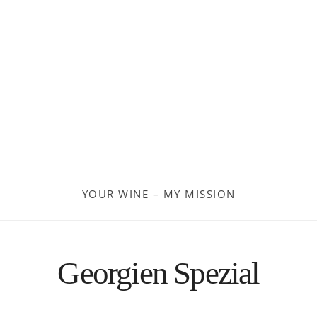
Georgien
Frankreich
Moldau
Deutschland
Spanien
YOUR WINE – MY MISSION
Türkei
Österreich
Georgien Spezial
Slovenia