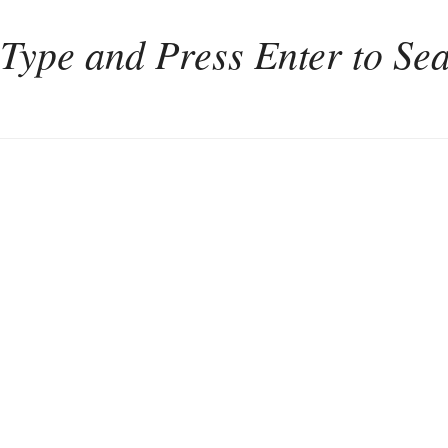
Home
Weinkultur
Interviews
Weintourismus
Italien
Portugal