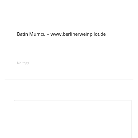
Kroatien
Rumänien
Batin Mumcu – www.berlinerweinpilot.de
Polen
Weinpilot
No tags
Berliner Weinpilot
Internationaler Weinpilot
Regionaler Weinpilot
Local Dealer
Kalender