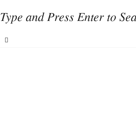
Home
Weinkultur
Interviews
Weintourismus
Italien
Portugal