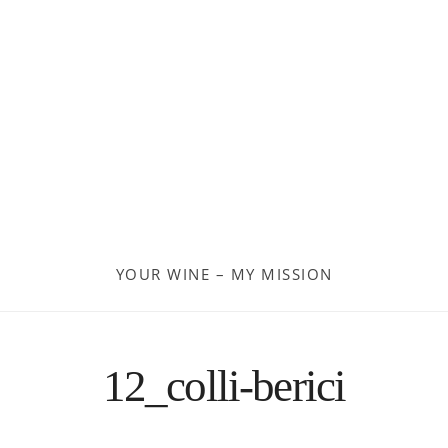
Georgien
Frankreich
Moldau
Deutschland
Spanien
YOUR WINE – MY MISSION
Türkei
Österreich
12_colli-berici
Slovenia