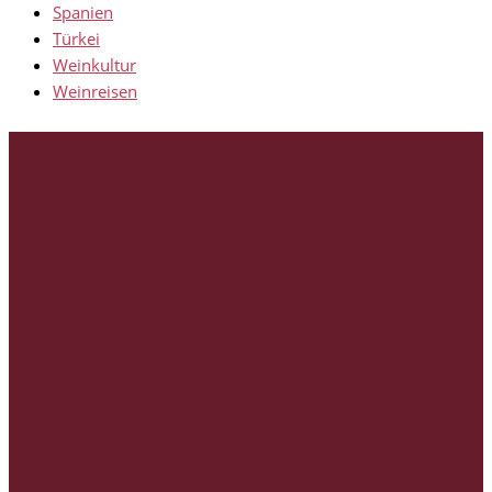
Spanien
Türkei
Weinkultur
Weinreisen