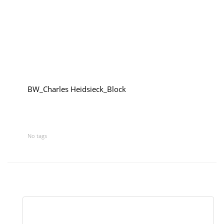
Polen
Weinpilot
Berliner Weinpilot
BW_Charles Heidsieck_Block
Internationaler Weinpilot
Regionaler Weinpilot
No tags
Local Dealer
Kalender
Event Übersicht
Event eintragen