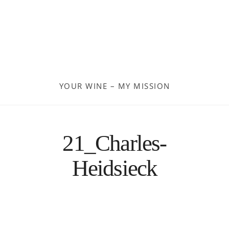
Moldau
Deutschland
Spanien
YOUR WINE – MY MISSION
Türkei
Österreich
21_Charles-
Slovenia
Heidsieck
Kroatien
Rumänien