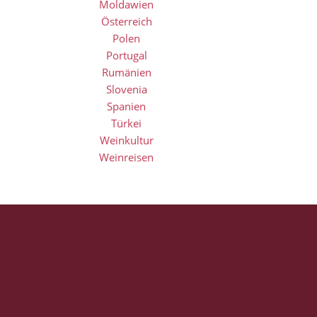
Moldawien
Österreich
Polen
Portugal
Rumänien
Slovenia
Spanien
Türkei
Weinkultur
Weinreisen