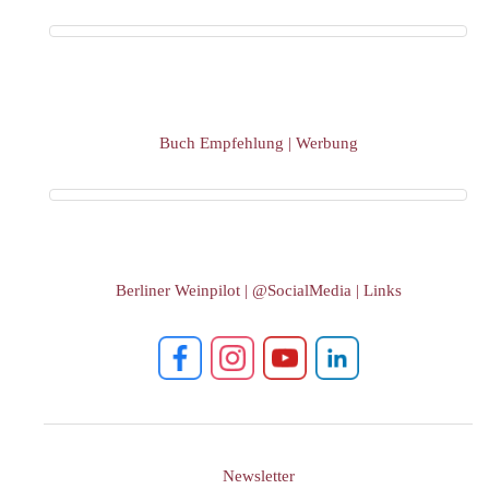
Kroatien
Rumänien
Polen
Buch Empfehlung | Werbung
Weinpilot
Berliner Weinpilot
Berliner Weinpilot | @SocialMedia | Links
Internationaler Weinpilot
Regionaler Weinpilot
Local Dealer
Kalender
Newsletter