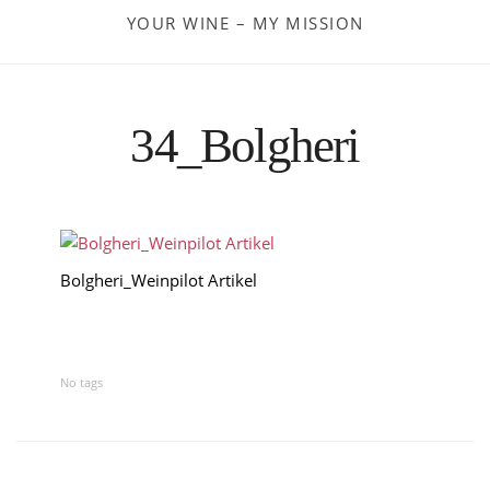
Georgien
YOUR WINE – MY MISSION
Frankreich
34_Bolgheri
Moldau
Deutschland
Spanien
Bolgheri_Weinpilot Artikel
Türkei
Österreich
No tags
Slovenia