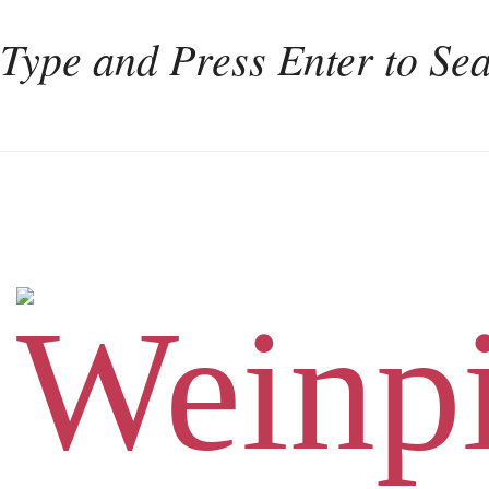
Home
Weinkultur
Interviews
Weintourismus
Italien
Portugal