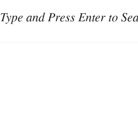
Home
Weinkultur
Interviews
Weintourismus
Italien
Portugal