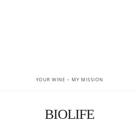
Georgien
Frankreich
Moldau
Deutschland
Spanien
YOUR WINE – MY MISSION
Türkei
Österreich
BIOLIFE
Slovenia