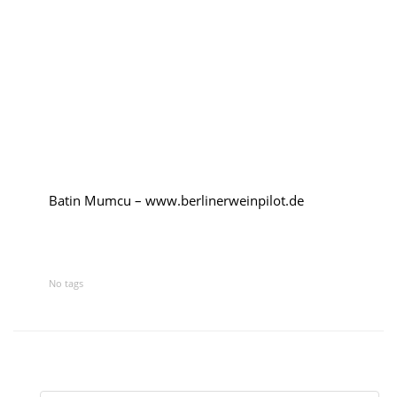
Kroatien
Rumänien
Polen
Weinpilot
Berliner Weinpilot
Batin Mumcu – www.berlinerweinpilot.de
Internationaler Weinpilot
No tags
Regionaler Weinpilot
Local Dealer
Kalender