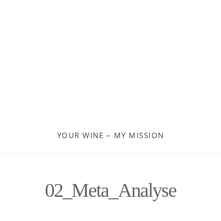
Georgien
Frankreich
Moldau
Deutschland
Spanien
YOUR WINE – MY MISSION
Türkei
Österreich
02_Meta_Analyse
Slovenia