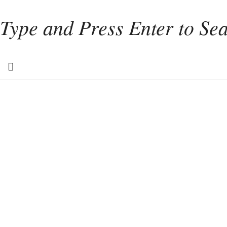
Home
Weinkultur
Interviews
Weintourismus
Italien
Portugal