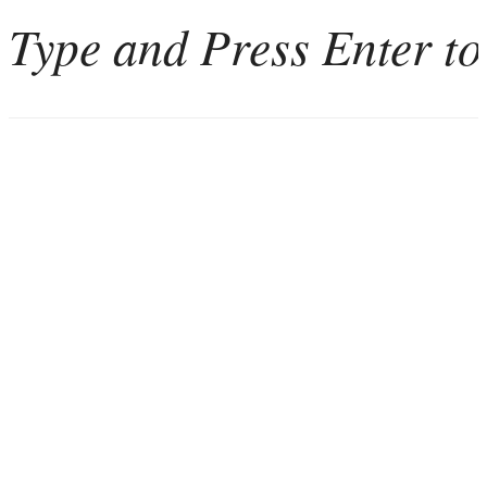
Home
Weinkultur
Interviews
Weintourismus
Italien
Portugal
Georgien