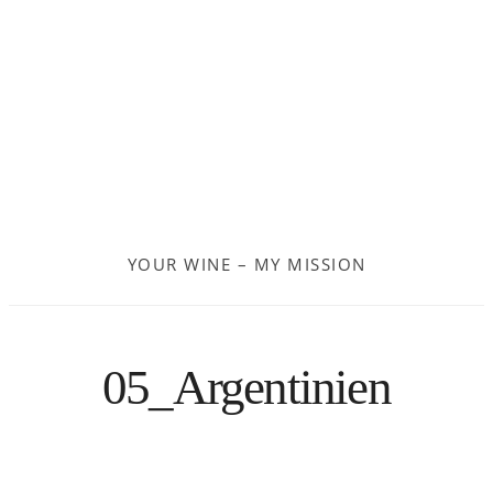
Frankreich
Moldau
Deutschland
Spanien
YOUR WINE – MY MISSION
Türkei
Österreich
05_Argentinien
Slovenia
Kroatien