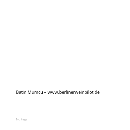
Kroatien
Rumänien
Polen
Weinpilot
Berliner Weinpilot
Internationaler Weinpilot
Batin Mumcu – www.berlinerweinpilot.de
Regionaler Weinpilot
Local Dealer
No tags
Kalender