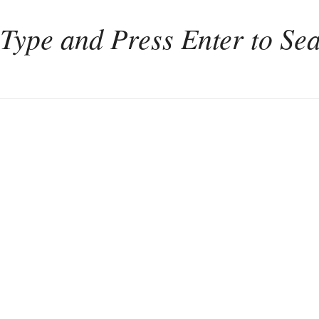
Home
Weinkultur
Interviews
Weintourismus
Italien
Portugal