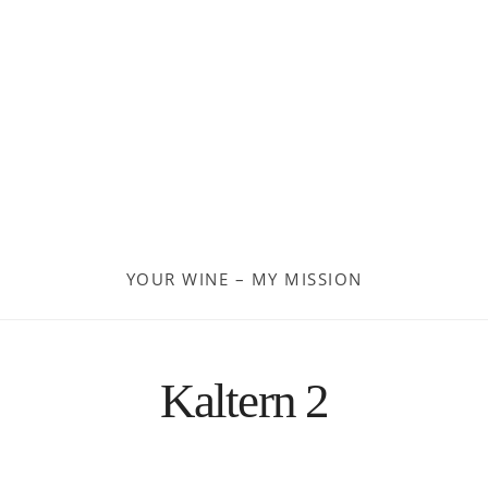
Georgien
Frankreich
Moldau
Deutschland
Spanien
YOUR WINE – MY MISSION
Türkei
Österreich
Kaltern 2
Slovenia