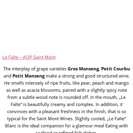
Le Faîte – AOP Saint Mont
The interplay of grape varieties
Gros Manseng
,
Petit Courbu
and
Petit Manseng
make a strong and good structured wine.
He smells intensely of ripe fruits, like pear, peach and mango
as well as acacia blossoms, paired with a slightly spicy note
from a subtle wood note is rounded off. In the mouth, „Le
Faîte“ is beautifully creamy and complex. In addition, it
convinces with a pleasant freshness in the finish, that is so
typical for the Saint Mont Wines. Slightly cooled, „Le Faîte“
Blanc is the ideal companion for a glamour meal Eating with
seafood or refined fish dishes.