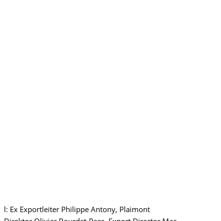
l: Ex Exportleiter Philippe Antony, Plaimont
Direktor Olivier Bourdet-Pees, Export Director Mac