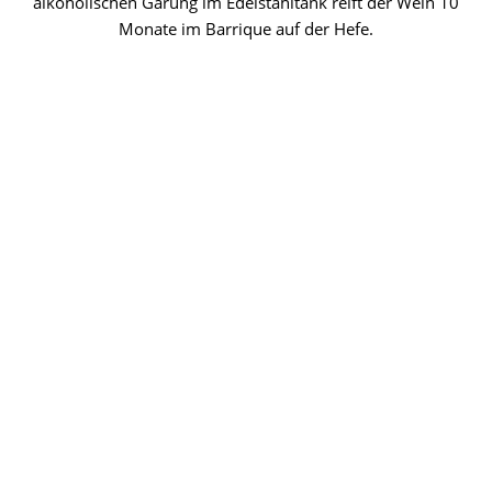
alkoholischen Gärung im Edelstahltank reift der Wein 10
Monate im Barrique auf der Hefe.