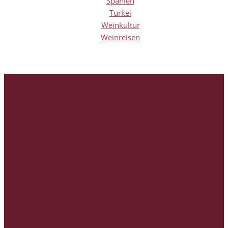
Spanien
Türkei
Weinkultur
Weinreisen