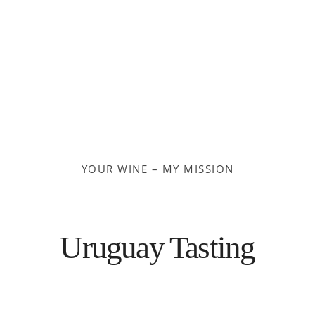
Frankreich
Moldau
Deutschland
Spanien
YOUR WINE – MY MISSION
Türkei
Österreich
Uruguay Tasting
Slovenia
Kroatien