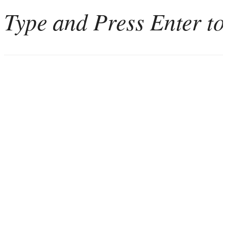
Home
Weinkultur
Interviews
Weintourismus
Italien
Portugal
Georgien