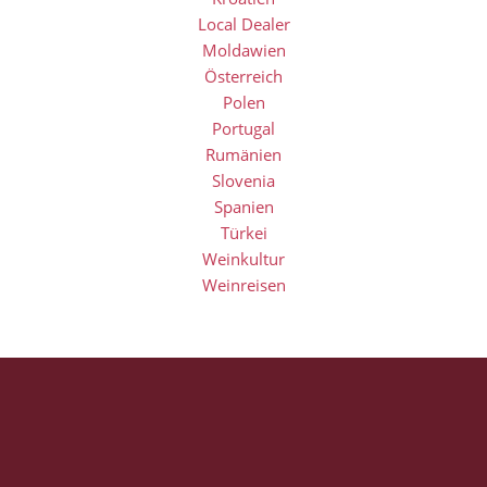
Local Dealer
Moldawien
Österreich
Polen
Portugal
Rumänien
Slovenia
Spanien
Türkei
Weinkultur
Weinreisen