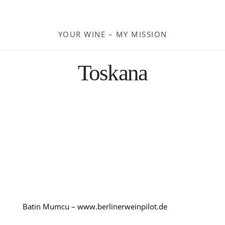
Moldau
YOUR WINE – MY MISSION
Deutschland
Toskana
Spanien
Türkei
Österreich
Slovenia
Kroatien
Batin Mumcu – www.berlinerweinpilot.de
Rumänien