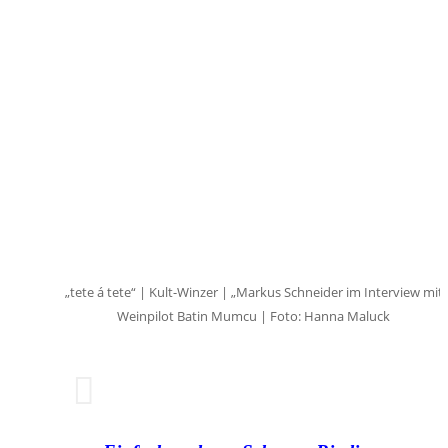
Event Übersicht
Event eintragen
„tete á tete“ | Kult-Winzer | „Markus Schneider im Interview mit
Weinpilot Batin Mumcu | Foto: Hanna Maluck