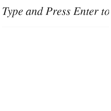
Home
Weinkultur
Interviews
Weintourismus
Italien
Portugal
Georgien