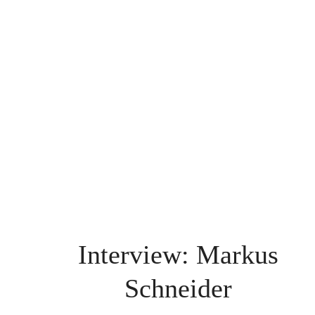
Rumänien
Polen
Weinpilot
Berliner Weinpilot
Internationaler Weinpilot
Regionaler Weinpilot
Local Dealer
Interview: Markus
Kalender
Schneider