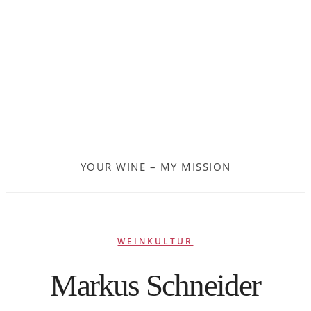
Frankreich
Moldau
Deutschland
Spanien
YOUR WINE – MY MISSION
Türkei
Österreich
WEINKULTUR
Slovenia
Markus Schneider
Kroatien