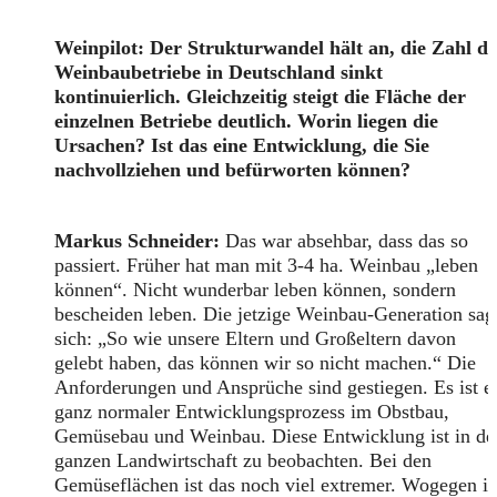
Weinpilot:
Der Strukturwandel hält an, die Zahl de
Weinbaubetriebe in Deutschland sinkt
kontinuierlich. Gleichzeitig steigt die Fläche der
einzelnen Betriebe deutlich. Worin liegen die
Ursachen? Ist das eine Entwicklung, die Sie
nachvollziehen und befürworten können?
Markus Schneider:
Das war absehbar, dass das so
passiert. Früher hat man mit 3-4 ha. Weinbau „leben
können“. Nicht wunderbar leben können, sondern
bescheiden leben. Die jetzige Weinbau-Generation sag
sich: „So wie unsere Eltern und Großeltern davon
gelebt haben, das können wir so nicht machen.“ Die
Anforderungen und Ansprüche sind gestiegen. Es ist e
ganz normaler Entwicklungsprozess im Obstbau,
Gemüsebau und Weinbau. Diese Entwicklung ist in de
ganzen Landwirtschaft zu beobachten. Bei den
Gemüseflächen ist das noch viel extremer. Wogegen i