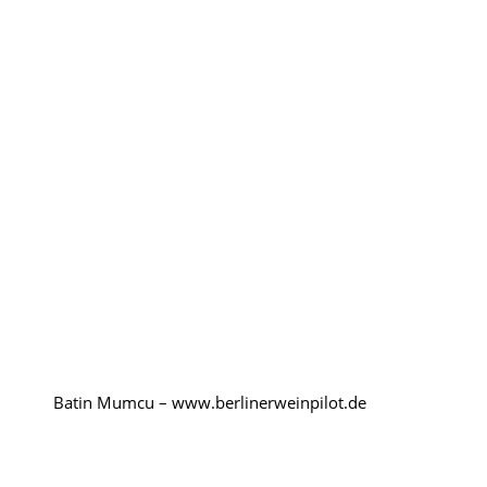
Rumänien
Polen
Weinpilot
Berliner Weinpilot
Internationaler Weinpilot
Regionaler Weinpilot
Local Dealer
Batin Mumcu – www.berlinerweinpilot.de
Kalender