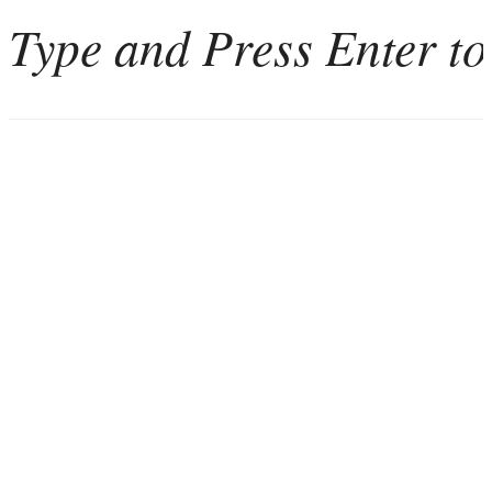
Home
Weinkultur
Interviews
Weintourismus
Italien
Portugal
Georgien