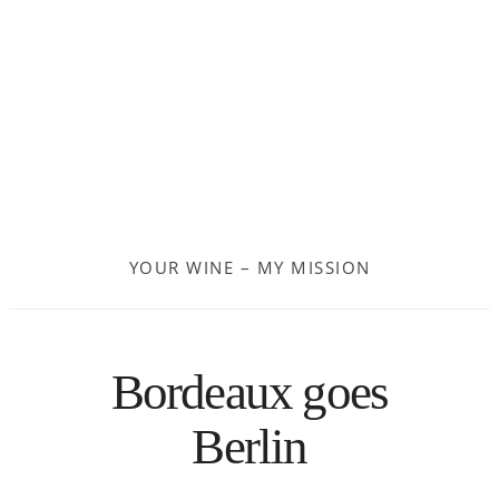
Frankreich
Moldau
Deutschland
Spanien
YOUR WINE – MY MISSION
Türkei
Österreich
Bordeaux goes
Slovenia
Berlin
Kroatien